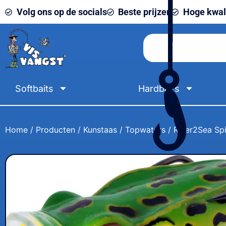
Volg ons op de socials
Beste prijzen
Hoge kwali
Softbaits
Hardbaits
Home
/
Producten
/
Kunstaas
/
Topwaters
/ River2Sea Spi