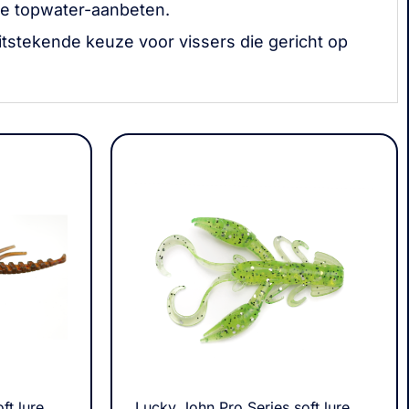
re topwater-aanbeten.
 uitstekende keuze voor vissers die gericht op
ft lure
Lucky John Pro Series soft lure