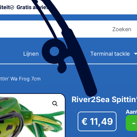
teit
Gratis advies
Lijnen
Terminal tackle
ttin’ Wa Frog 7cm
River2Sea Spitti
Aan
€
11,49
-