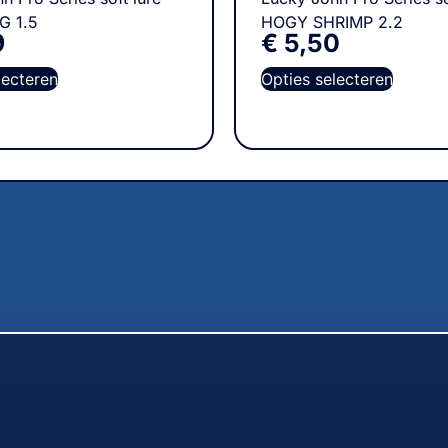
G 1.5
HOGY SHRIMP 2.2
9
€
5,50
lecteren
Opties selecteren