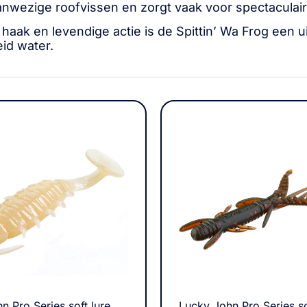
aanwezige roofvissen en zorgt vaak voor spectaculai
e haak en levendige actie is de Spittin’ Wa Frog een
eid water.
n Pro Series soft lure
Lucky John Pro Series so