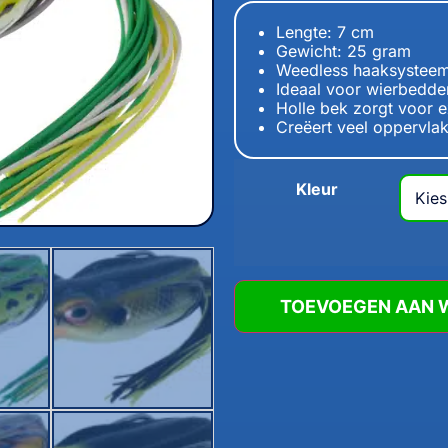
Lengte: 7 cm
Gewicht: 25 gram
Weedless haaksysteem
Ideaal voor wierbedden
Holle bek zorgt voor e
Creëert veel oppervlakt
Kleur
TOEVOEGEN AAN 