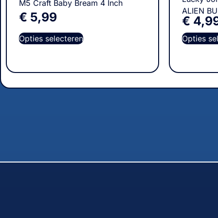
M5 Craft Baby Bream 4 Inch
ALIEN BU
€
5,99
€
4,9
Opties selecteren
Opties se