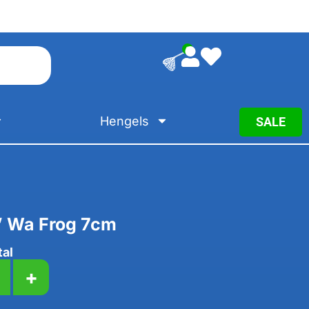
0
Hengels
SALE
n’ Wa Frog 7cm
tal
+