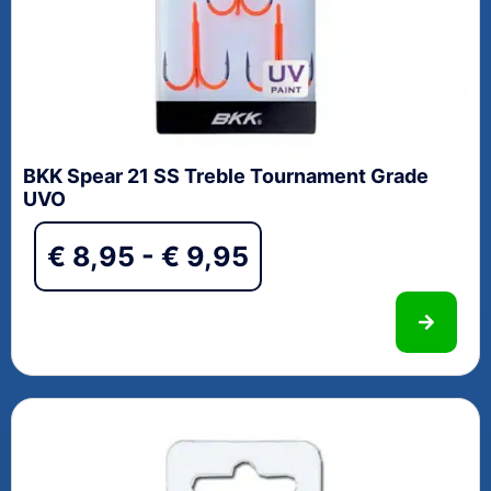
BKK Spear 21 SS Treble Tournament Grade
UVO
€
8,95
-
€
9,95