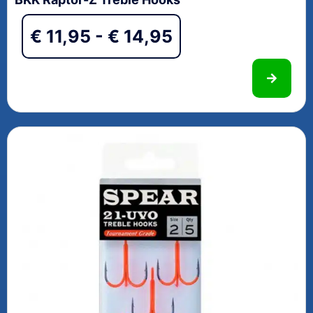
€
11,95
-
€
14,95