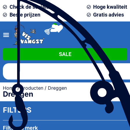
Check de socials
Hoge kwaliteit
Beste prijzen
Gratis advies
0
SALE
Home
/
Producten
/ Dreggen
Dreggen
FILTERS
Filter op merk