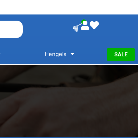
0
Hengels
SALE