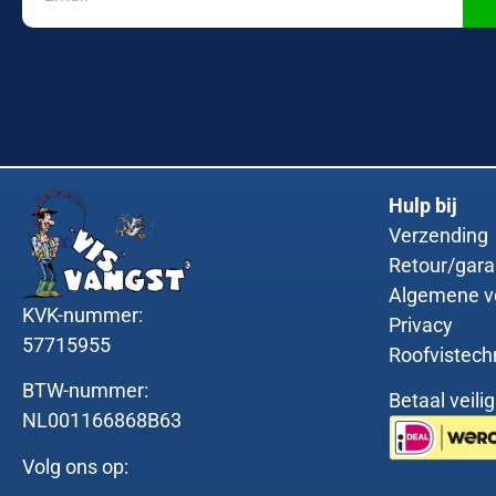
Hulp bij
Verzending
Retour/gara
Algemene v
KVK-nummer:
Privacy
57715955
Roofvistech
BTW-nummer:
Betaal veili
NL001166868B63
Volg ons op: