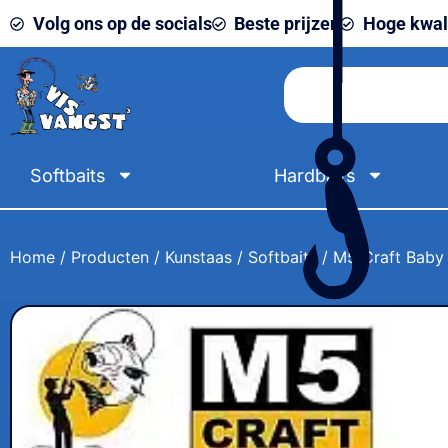
Volg ons op de socials
Beste prijzen
Hoge kwali
Softbaits
Hardbaits
Home
/
Producten
/
Kunstaas
/
Softbaits
/ M5 Craft Baby