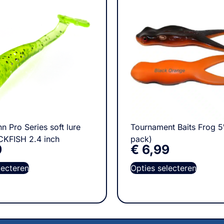
n Pro Series soft lure
Tournament Baits Frog 5
KFISH 2.4 inch
pack)
9
€
6,99
lecteren
Opties selecteren