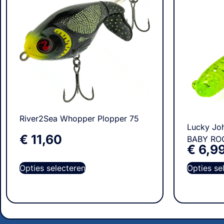
River2Sea Whopper Plopper 75
Lucky Joh
€
11,60
BABY ROC
€
6,9
Opties selecteren
Opties se