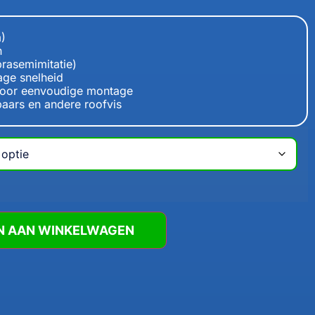
m)
n
(brasemimitatie)
lage snelheid
voor eenvoudige montage
baars en andere roofvis
N AAN WINKELWAGEN