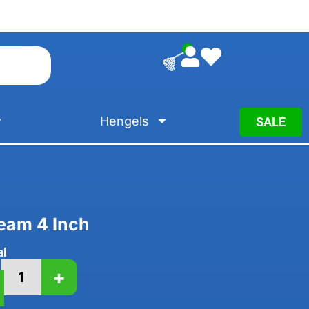
0
Hengels
SALE
eam 4 Inch
al
+