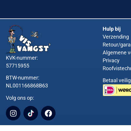
Hulp bij
Verzending
Retour/gara
Algemene v
KVK-nummer:
Privacy
57715955
Roofvistech
BTW-nummer:
Betaal veili
NL001166868B63
Volg ons op: