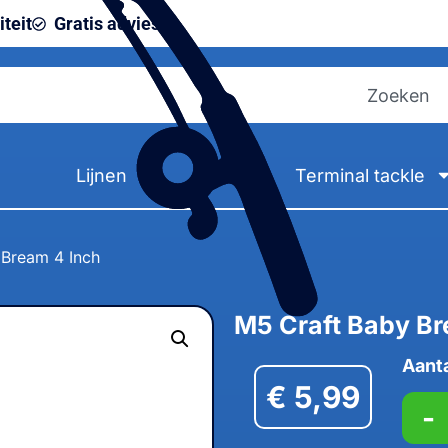
teit
Gratis advies
Lijnen
Terminal tackle
 Bream 4 Inch
M5 Craft Baby Br
Aant
€
5,99
-