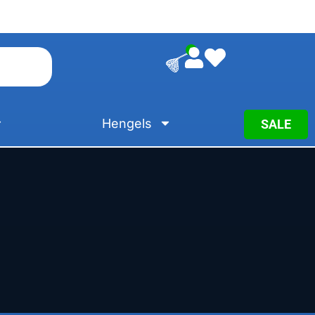
0
Hengels
SALE