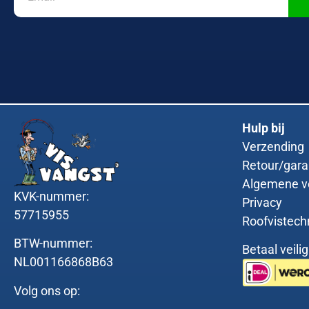
Hulp bij
Verzending
Retour/gara
Algemene v
KVK-nummer:
Privacy
57715955
Roofvistech
BTW-nummer:
Betaal veili
NL001166868B63
Volg ons op: