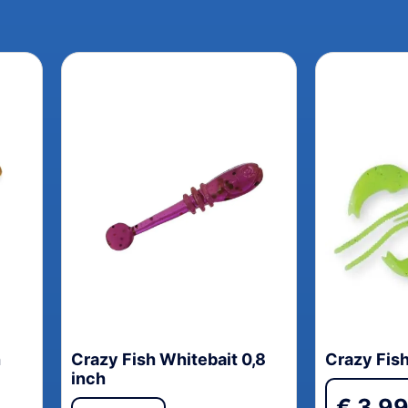
h
Crazy Fish Whitebait 0,8
Crazy Fish
inch
€
3,9