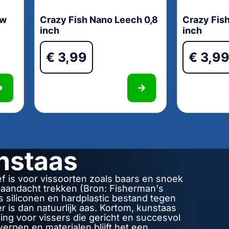
ow
Crazy Fish Nano Leech 0,8
Crazy Fish
inch
inch
€
3,99
€
3,9
nstaas
f is voor vissoorten zoals baars en snoek
n aandacht trekken (Bron: Fisherman's
s siliconen en hardplastic bestand tegen
is dan natuurlijk aas. Kortom, kunstaas
ing voor vissers die gericht en succesvol
erpen en materialen blijft het een