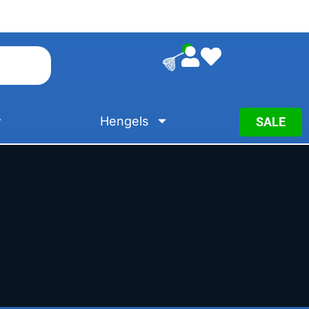
0
Hengels
SALE