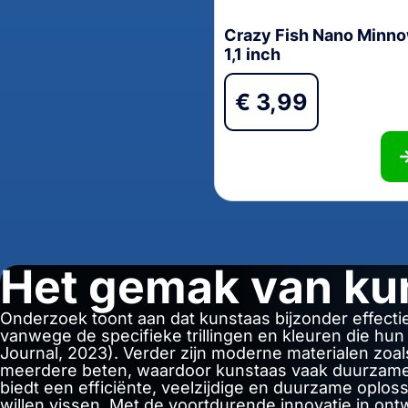
Crazy Fish Nano Minn
1,1 inch
€
3,99
Het gemak van ku
Onderzoek toont aan dat kunstaas bijzonder effectie
vanwege de specifieke trillingen en kleuren die hu
Journal, 2023). Verder zijn moderne materialen zoal
meerdere beten, waardoor kunstaas vaak duurzamer 
biedt een efficiënte, veelzijdige en duurzame oploss
willen vissen. Met de voortdurende innovatie in ontw