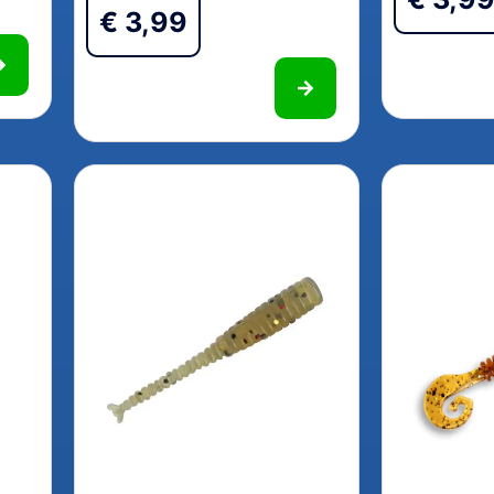
€
3,99