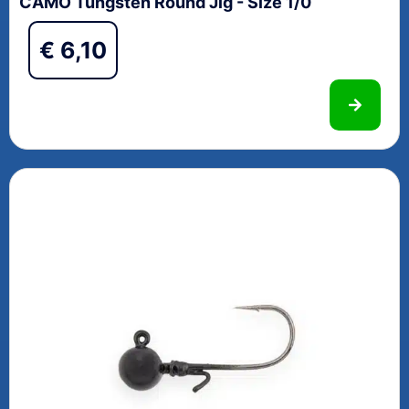
CAMO Tungsten Round Jig - Size 1/0
€
6,10