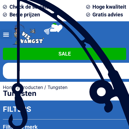
Check de socials
Hoge kwaliteit
Beste prijzen
Gratis advies
0
SALE
Home
/
Producten
/ Tungsten
Tungsten
FILTERS
Filter op merk