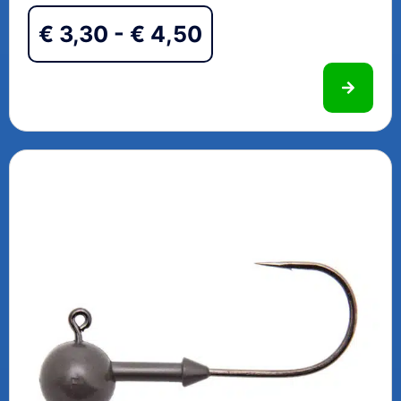
€
3,30
-
€
4,50