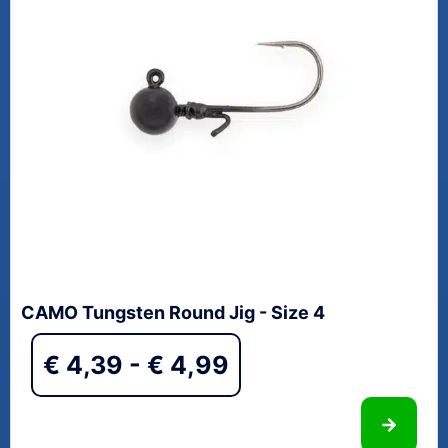
CAMO Tungsten Round Jig - Size 4
€
4,39
-
€
4,99