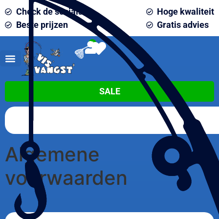
Check de socials
Hoge kwaliteit
Beste prijzen
Gratis advies
0
SALE
Algemene
voorwaarden