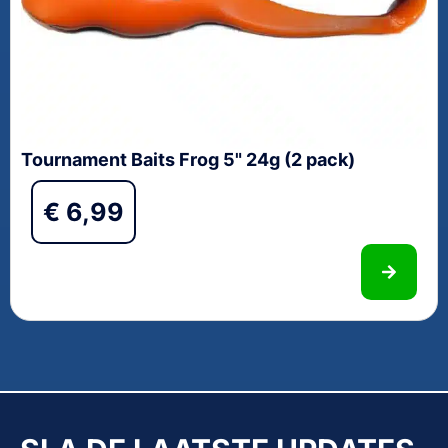
Tournament Baits Frog 5" 24g (2 pack)
€
6,99