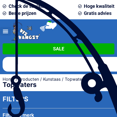
Check de socials
Hoge kwaliteit
Beste prijzen
Gratis advies
0
SALE
Home
/
Producten
/
Kunstaas
/ Topwaters
Topwaters
FILTERS
Filter op merk