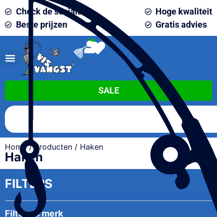
Check de socials
Hoge kwaliteit
Beste prijzen
Gratis advies
0
SALE
Home
/
Producten
/ Haken
Haken
FILTERS
Filter op merk