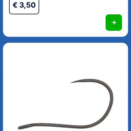
€
3,50