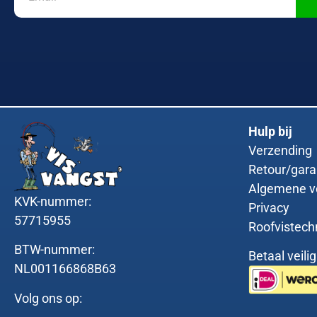
Hulp bij
Verzending
Retour/gara
Algemene v
KVK-nummer:
Privacy
57715955
Roofvistech
BTW-nummer:
Betaal veili
NL001166868B63
Volg ons op: