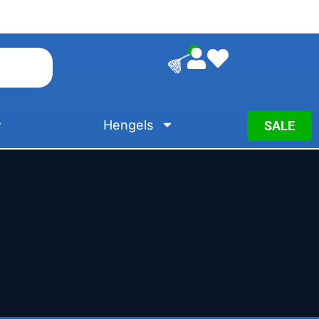
0
Hengels
SALE