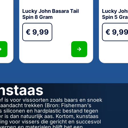
Lucky John Basara Tail
Lucky John
Spin 8 Gram
Spin 5 Gr
€
9,99
€
9,9
nstaas
f is voor vissoorten zoals baars en snoek
n aandacht trekken (Bron: Fisherman's
s siliconen en hardplastic bestand tegen
is dan natuurlijk aas. Kortom, kunstaas
ing voor vissers die gericht en succesvol
erpen en materialen blijft het een