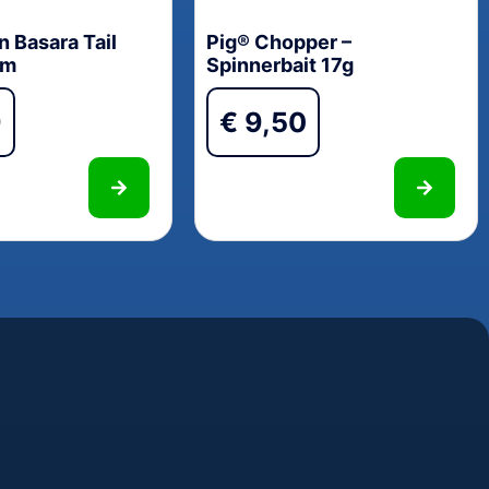
 Basara Tail
Pig® Chopper –
am
Spinnerbait 17g
9
€
9,50