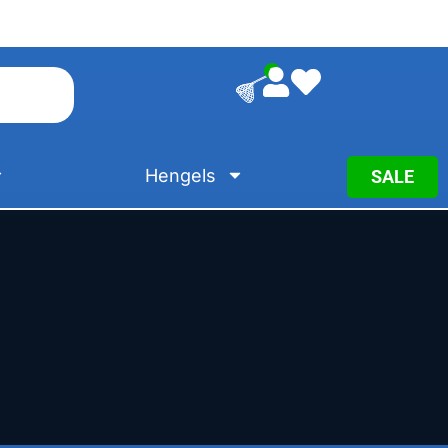
0
Hengels
SALE