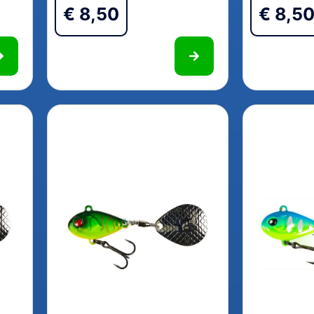
€
8,50
€
8,5