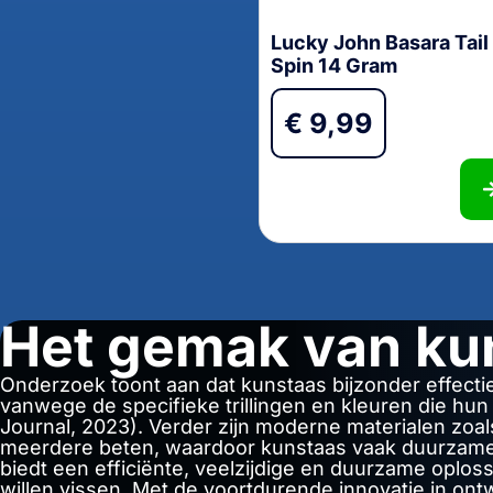
Lucky John Basara Tail
Spin 14 Gram
€
9,99
Het gemak van ku
Onderzoek toont aan dat kunstaas bijzonder effectie
vanwege de specifieke trillingen en kleuren die hu
Journal, 2023). Verder zijn moderne materialen zoal
meerdere beten, waardoor kunstaas vaak duurzamer 
biedt een efficiënte, veelzijdige en duurzame oploss
willen vissen. Met de voortdurende innovatie in ontw