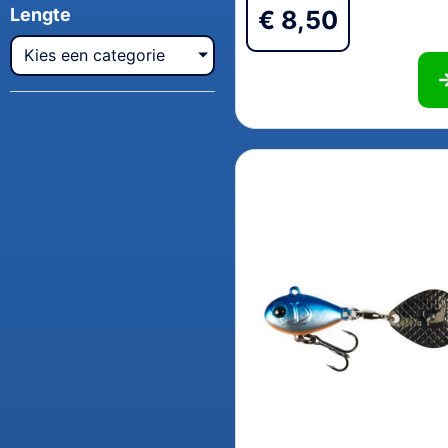
Lengte
€
8,50
Kies een categorie