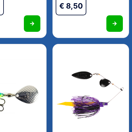
0
€
8,50