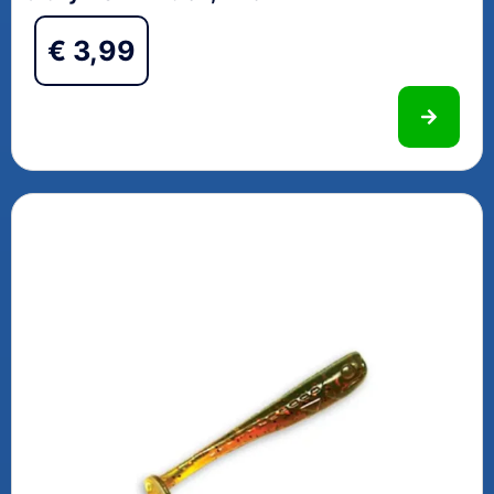
€
3,99