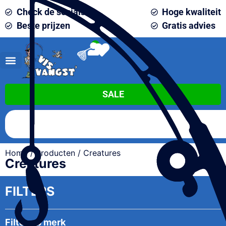
Check de socials
Hoge kwaliteit
Beste prijzen
Gratis advies
0
SALE
Home
/
Producten
/ Creatures
Creatures
FILTERS
Filter op merk