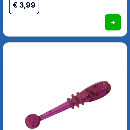
€
3,99