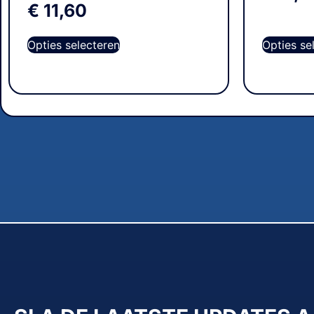
€
11,60
Opties selecteren
Opties se