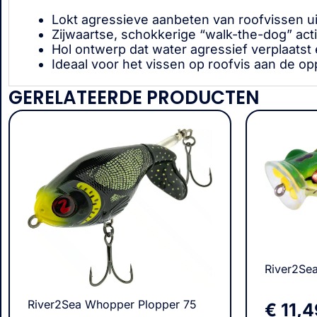
Lokt agressieve aanbeten van roofvissen ui
Zijwaartse, schokkerige “walk-the-dog” act
Hol ontwerp dat water agressief verplaatst
Ideaal voor het vissen op roofvis aan de op
GERELATEERDE PRODUCTEN
River2Sea
River2Sea Whopper Plopper 75
€
11,4