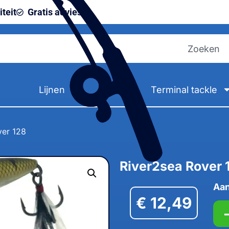
teit
Gratis advies
Lijnen
Terminal tackle
ver 128
River2sea Rover 
Aan
€
12,49