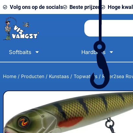
Volg ons op de socials
Beste prijzen
Hoge kwali
Softbaits
Hardbaits
Home
/
Producten
/
Kunstaas
/
Topwaters
/ River2sea Ro