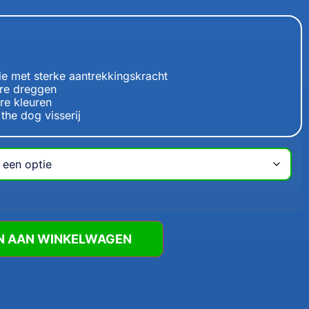
ie met sterke aantrekkingskracht
re dreggen
re kleuren
the dog visserij
N AAN WINKELWAGEN