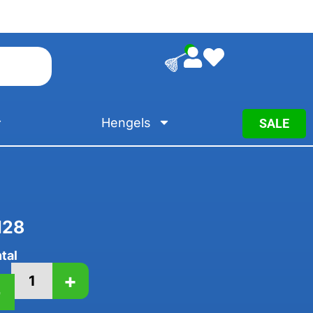
0
Hengels
SALE
128
tal
+
-