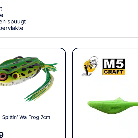
t
ie
 en spuugt
pervlakte
 Spittin’ Wa Frog 7cm
9