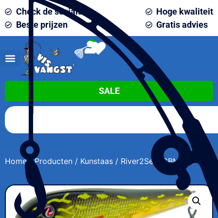
Check de socials
Hoge kwaliteit
Beste prijzen
Gratis advies
0
SALE
Home
/
Producten
/
Kunstaas
/ River2Sea ICBM 120