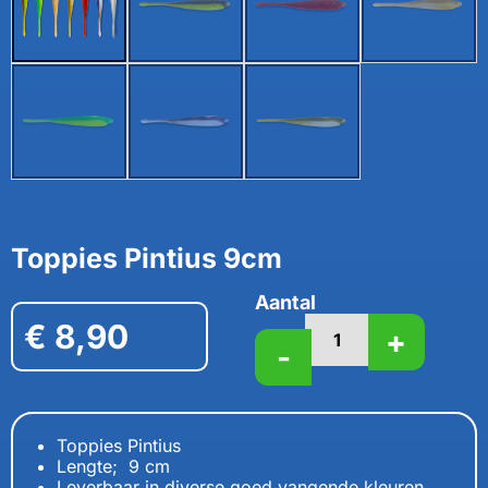
Toppies Pintius 9cm
Aantal
€
8,90
+
-
Toppies Pintius
Lengte; 9 cm
Leverbaar in diverse goed vangende kleuren