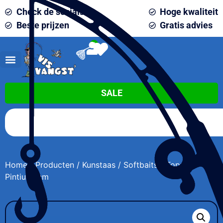
Check de socials
Hoge kwaliteit
Beste prijzen
Gratis advies
0
SALE
Home
/
Producten
/
Kunstaas
/
Softbaits
/ Toppies
Pintius 9cm