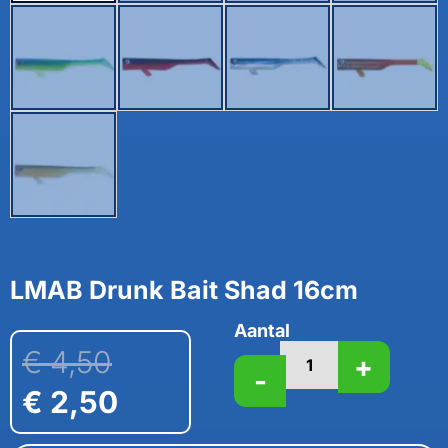
LMAB Drunk Bait Shad 16cm
Aantal
€
4,50
+
-
€
2,50