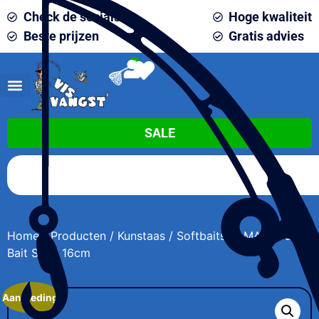
Check de socials
Hoge kwaliteit
Beste prijzen
Gratis advies
0
SALE
Home
/
Producten
/
Kunstaas
/
Softbaits
/ LMAB Drunk
Bait Shad 16cm
Aanbieding!