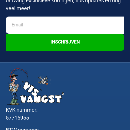
ontvang exclusieve kortingen, tips updates en nog
veel meer!
INSCHRIJVEN
KVK-nummer:
57715955
BTW-nummer: