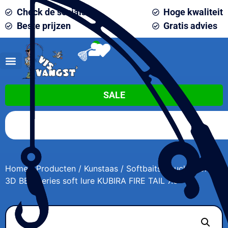
Check de socials
Hoge kwaliteit
Beste prijzen
Gratis advies
0
SALE
Home
/
Producten
/
Kunstaas
/
Softbaits
/ Lucky John
3D BBS Series soft lure KUBIRA FIRE TAIL 7.0