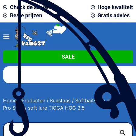
Check de socials
Hoge kwaliteit
Beste prijzen
Gratis advies
0
SALE
Home
/
Producten
/
Kunstaas
/
Softbaits
/ Lucky John
Pro Series soft lure TIOGA HOG 3.5