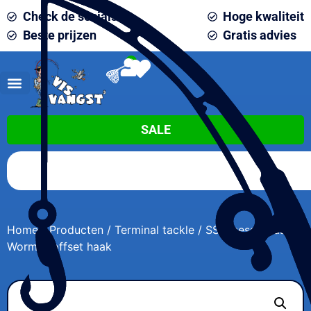
Check de socials
Hoge kwaliteit
Beste prijzen
Gratis advies
0
SALE
Home
/
Producten
/
Terminal tackle
/ SS Finesse Haak
Worm19 offset haak