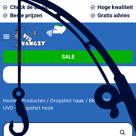
Check de socials
Hoge kwaliteit
Beste prijzen
Gratis advies
0
SALE
Home
/
Producten
/
Dropshot haak
/ BKK – DSS Worm
UVO – Dropshot hook