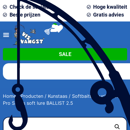
Check de socials
Hoge kwaliteit
Beste prijzen
Gratis advies
0
SALE
Home
/
Producten
/
Kunstaas
/
Softbaits
/ Lucky John
Pro Series soft lure BALLIST 2.5