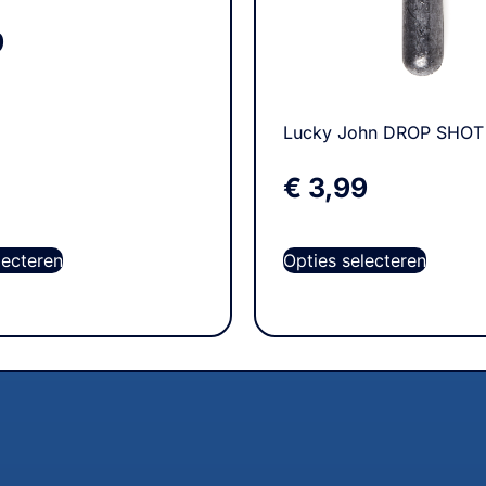
9
Lucky John DROP SHO
€
3,99
Opties selecteren
lecteren