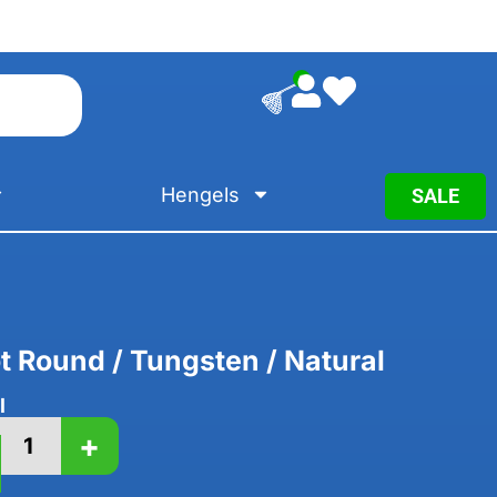
0
Hengels
SALE
t Round / Tungsten / Natural
l
+