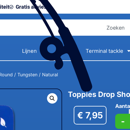
teit
Gratis advies
Lijnen
Terminal tackle
ound / Tungsten / Natural
Toppies Drop Sho
Aanta
€
7,95
-