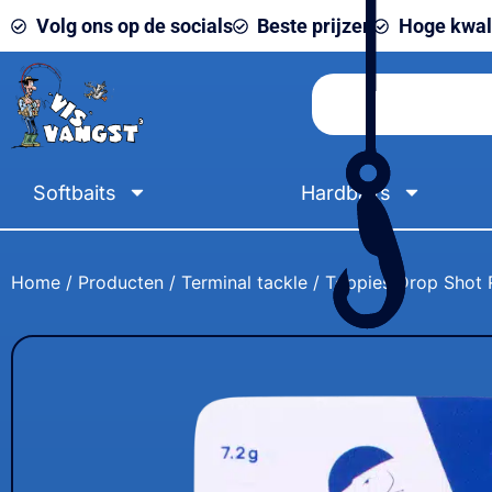
Volg ons op de socials
Beste prijzen
Hoge kwali
Softbaits
Hardbaits
Home
/
Producten
/
Terminal tackle
/ Toppies Drop Shot R