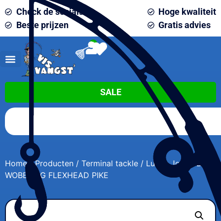
Check de socials
Hoge kwaliteit
Beste prijzen
Gratis advies
0
SALE
Home
/
Producten
/
Terminal tackle
/ Lucky John BBS
WOBBLING FLEXHEAD PIKE