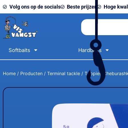
Volg ons op de socials
Beste prijzen
Hoge kwali
Softbaits
Hardbaits
Home
/
Producten
/
Terminal tackle
/ Toppies Cheburashka