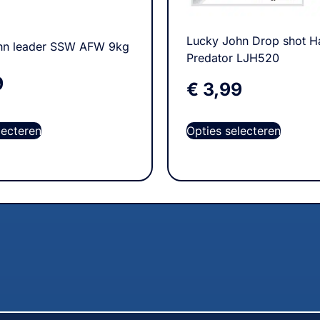
Lucky John Drop shot H
hn leader SSW AFW 9kg
Predator LJH520
9
€
3,99
lecteren
Opties selecteren