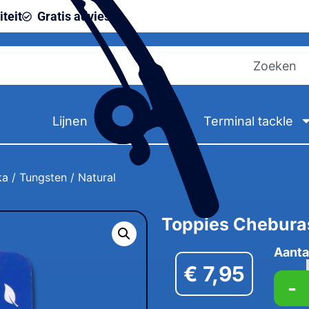
teit
Gratis advies
Lijnen
Terminal tackle
 / Tungsten / Natural
Toppies Cheburas
Aanta
€
7,95
-