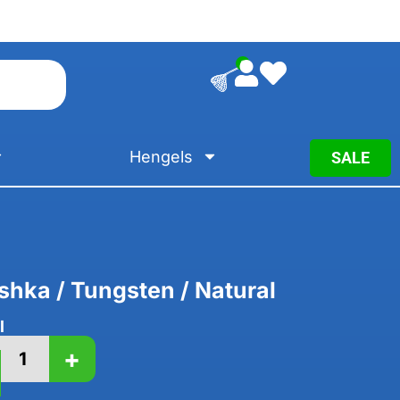
0
Hengels
SALE
hka / Tungsten / Natural
l
+