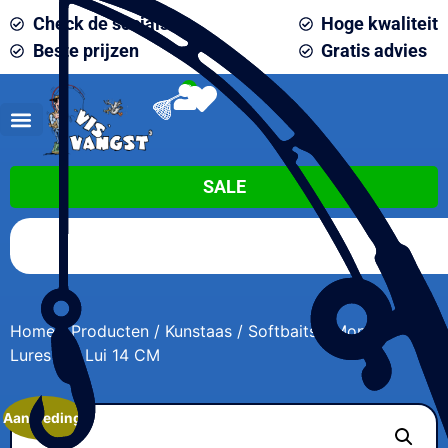
Check de socials
Hoge kwaliteit
Beste prijzen
Gratis advies
0
SALE
Home
/
Producten
/
Kunstaas
/
Softbaits
/ Monkey
Lures Fat Lui 14 CM
Aanbieding!