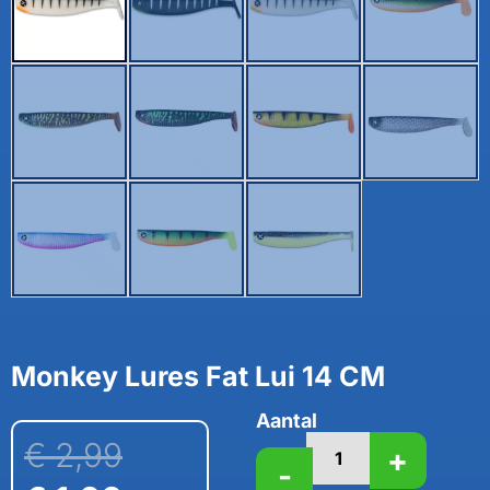
Monkey Lures Fat Lui 14 CM
Aantal
€
2,99
+
-