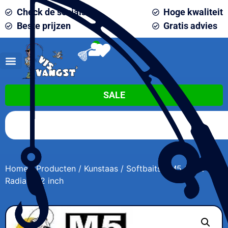
Check de socials
Hoge kwaliteit
Beste prijzen
Gratis advies
0
SALE
Home
/
Producten
/
Kunstaas
/
Softbaits
/ M5 Craft
Radiator 2 inch