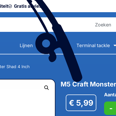
teit
Gratis advies
Lijnen
Terminal tackle
er Shad 4 Inch
M5 Craft Monster
Aant
€
5,99
-