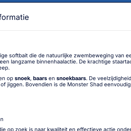
formatie
ge softbait die de natuurlijke zwembeweging van een
 een langzame binnenhaalactie. De krachtige staartac
eep.
sen op
snoek
,
baars
en
snoekbaars
. De veelzijdighe
n of jiggen. Bovendien is de Monster Shad eenvoudi
en
 op zoek is naar kwaliteit en effectieve actie onde