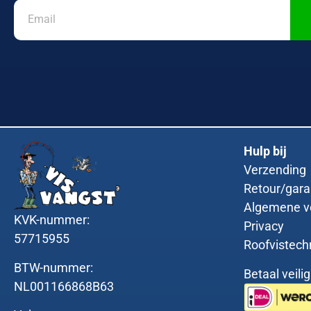
Hulp bij
Verzending
Retour/gara
Algemene v
KVK-nummer:
Privacy
57715955
Roofvistech
BTW-nummer:
Betaal veili
NL001166868B63