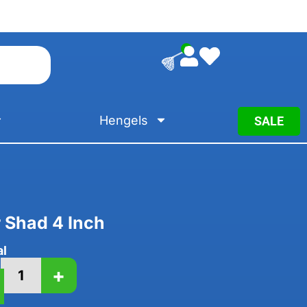
0
Hengels
SALE
 Shad 4 Inch
al
+