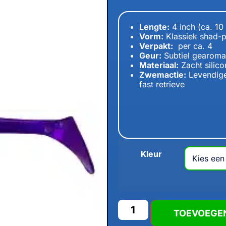
Lengte:
4 inch (ca. 10
Vorm:
Klassiek shad-p
Verpakt:
per ca. 4
Geur:
Subtiel gearomat
Materiaal:
Zacht silic
Zwemactie:
Levendige 
fast retrieve
Kleur
TOEVOEGE