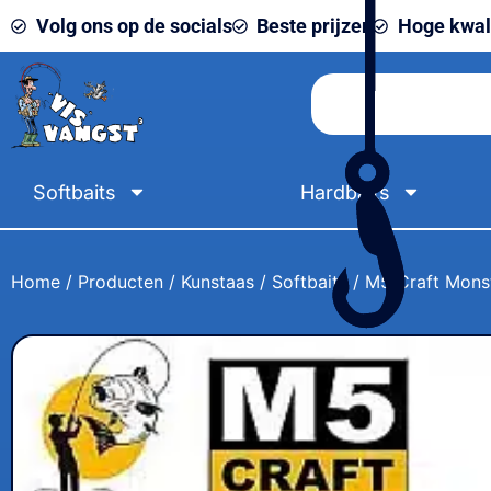
Volg ons op de socials
Beste prijzen
Hoge kwali
Softbaits
Hardbaits
Home
/
Producten
/
Kunstaas
/
Softbaits
/ M5 Craft Monst