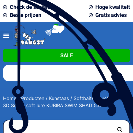
Check de socials
Hoge kwaliteit
Beste prijzen
Gratis advies
0
SALE
Home
/
Producten
/
Kunstaas
/
Softbaits
/ Lucky John
3D Series soft lure KUBIRA SWIM SHAD 5.0