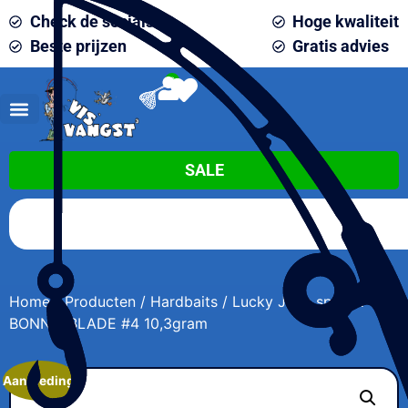
Check de socials
Hoge kwaliteit
Beste prijzen
Gratis advies
0
SALE
Home
/
Producten
/
Hardbaits
/ Lucky John spinner
BONNIE BLADE #4 10,3gram
Aanbieding!