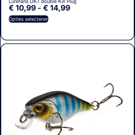
Lurefans DK7 double Kill Plug
€
10,99
-
€
14,99
Opties selecteren