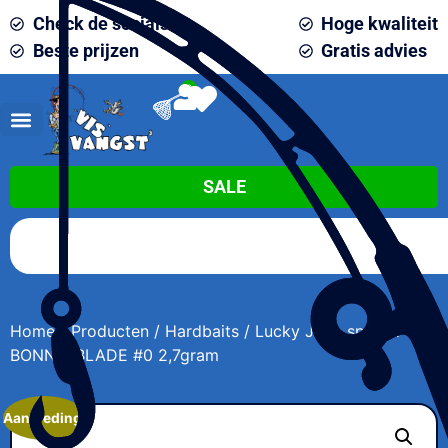
Check de socials
Hoge kwaliteit
Beste prijzen
Gratis advies
0
SALE
Home
/
Producten
/
Hardbaits
/ Lucky John spinner
BONNIE BLADE #0 2,7gram
Aanbieding!