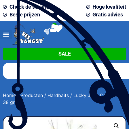
Check de socials
Hoge kwaliteit
Beste prijzen
Gratis advies
0
SALE
Home
/
Producten
/
Hardbaits
/ Lucky John Chatter Bait
38 gram