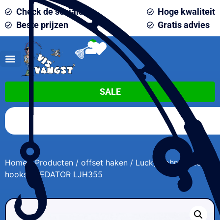
Check de socials
Hoge kwaliteit
Beste prijzen
Gratis advies
0
SALE
Home
/
Producten
/
offset haken
/ Lucky John Offset
hooks PREDATOR LJH355