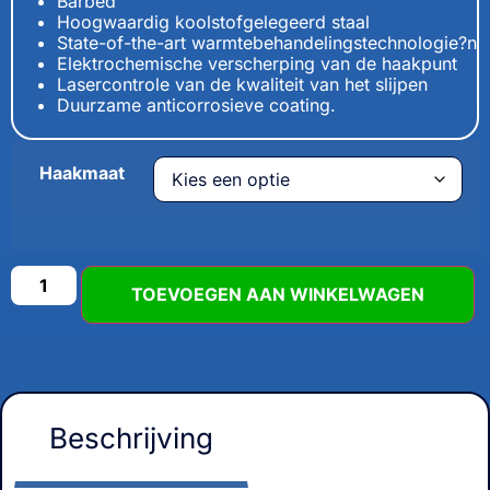
Barbed
Hoogwaardig koolstofgelegeerd staal
State-of-the-art warmtebehandelingstechnologie?n
Elektrochemische verscherping van de haakpunt
Lasercontrole van de kwaliteit van het slijpen
Duurzame anticorrosieve coating.
Haakmaat
TOEVOEGEN AAN WINKELWAGEN
Beschrijving