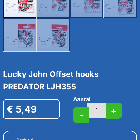
Lucky John Offset hooks
PREDATOR LJH355
Aantal
€
5,49
+
-