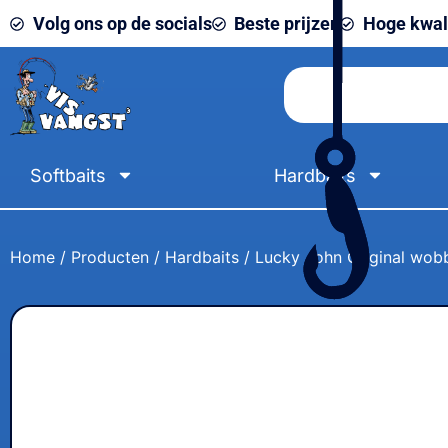
Volg ons op de socials
Beste prijzen
Hoge kwali
Softbaits
Hardbaits
Home
/
Producten
/
Hardbaits
/ Lucky John Original wo