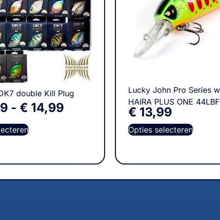
Lucky John Pro Series 
DK7 double Kill Plug
HAIRA PLUS ONE 44LBF
99
-
€
14,99
€
13,99
lecteren
Opties selecteren