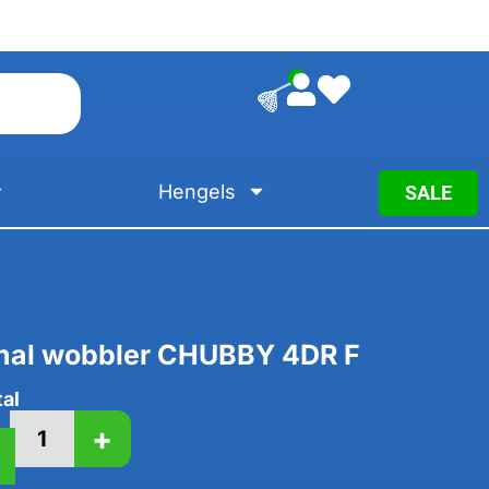
0
Hengels
SALE
inal wobbler CHUBBY 4DR F
al
+