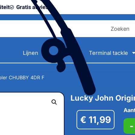
teit
Gratis advies
Lijnen
Terminal tackle
bbler CHUBBY 4DR F
Lucky John Orig
Aant
€
11,99
-