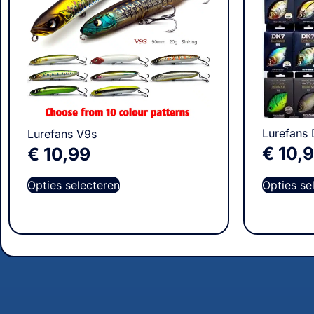
Lurefans 
Lurefans V9s
€
10,
€
10,99
Opties selecteren
Opties se