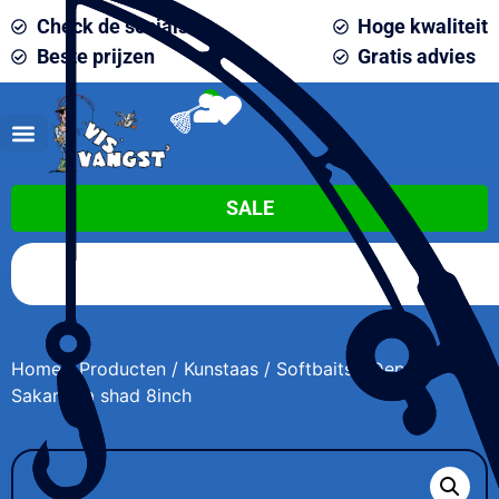
Check de socials
Hoge kwaliteit
Beste prijzen
Gratis advies
0
SALE
Home
/
Producten
/
Kunstaas
/
Softbaits
/ Deps
Sakamata shad 8inch