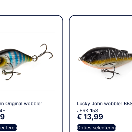
n Original wobbler
Lucky John wobbler B
4F
JERK 15S
99
€
13,99
lecteren
Opties selecteren