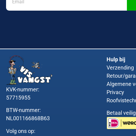
Hulp bij
Verzending
Retour/gara
Algemene v
KVK-nummer:
Privacy
57715955
Roofvistech
BTW-nummer:
Betaal veili
NL001166868B63
Volg ons op: