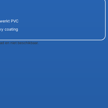
ewerkt PVC
xy coating
aad en niet beschikbaar.