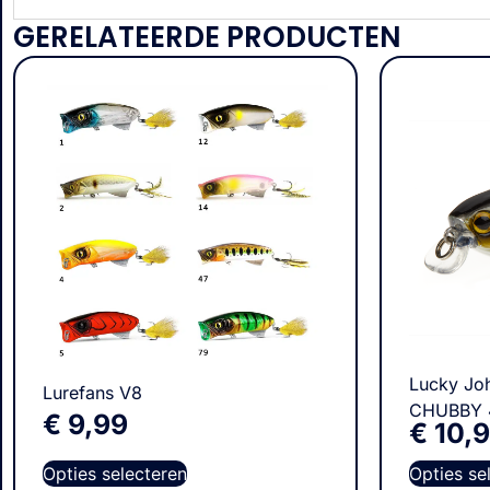
GERELATEERDE PRODUCTEN
Lucky Joh
Lurefans V8
CHUBBY 
€
9,99
€
10,
Opties selecteren
Opties se