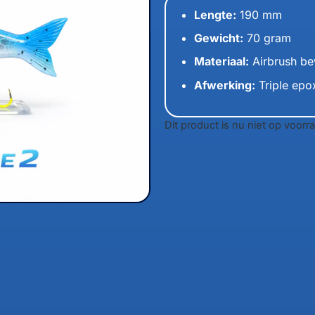
Lengte:
190 mm
Gewicht:
70 gram
Materiaal:
Airbrush b
Afwerking:
Triple epo
Dit product is nu niet op voorr