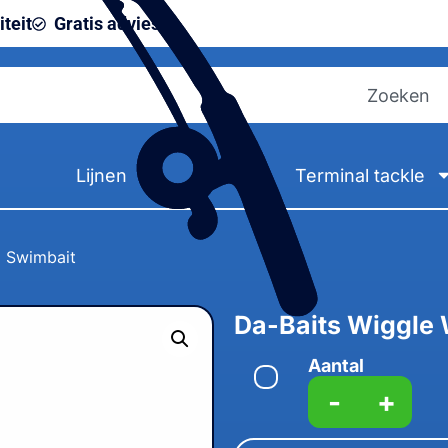
teit
Gratis advies
Lijnen
Terminal tackle
2 Swimbait
Da-Baits Wiggle 
Aantal
-
+