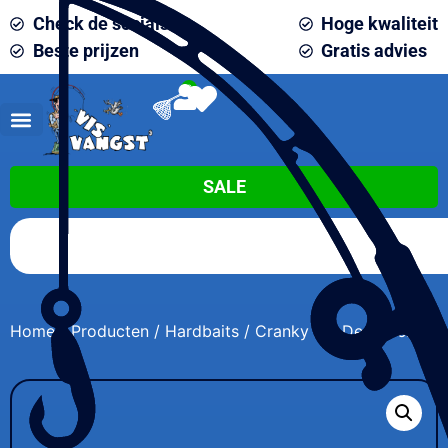
Check de socials
Hoge kwaliteit
Beste prijzen
Gratis advies
0
SALE
Home
/
Producten
/
Hardbaits
/ Cranky X – Deep 6cm