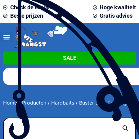
Check de socials
Hoge kwaliteit
Beste prijzen
Gratis advies
0
SALE
Home
/
Producten
/
Hardbaits
/ Buster Jerk The original