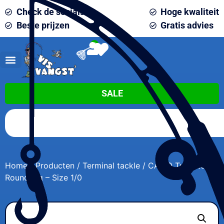
Check de socials
Hoge kwaliteit
Beste prijzen
Gratis advies
0
SALE
Home
/
Producten
/
Terminal tackle
/ CAMO Tungsten
Round Jig – Size 1/0