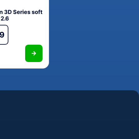
n 3D Series soft
 2.6
99