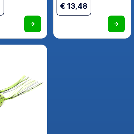
9
€
13,48