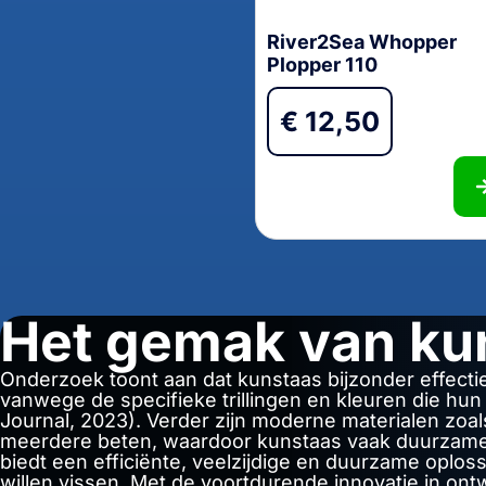
River2Sea Whopper
Plopper 110
€
12,50
Het gemak van ku
Onderzoek toont aan dat kunstaas bijzonder effectie
vanwege de specifieke trillingen en kleuren die hu
Journal, 2023). Verder zijn moderne materialen zoal
meerdere beten, waardoor kunstaas vaak duurzamer 
biedt een efficiënte, veelzijdige en duurzame oploss
willen vissen. Met de voortdurende innovatie in ontw