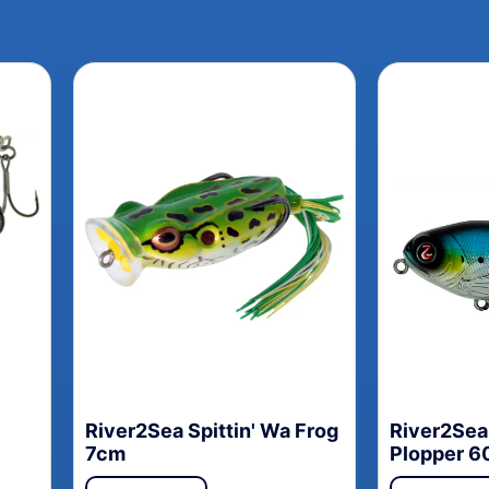
River2Sea Spittin' Wa Frog
River2Se
7cm
Plopper 6