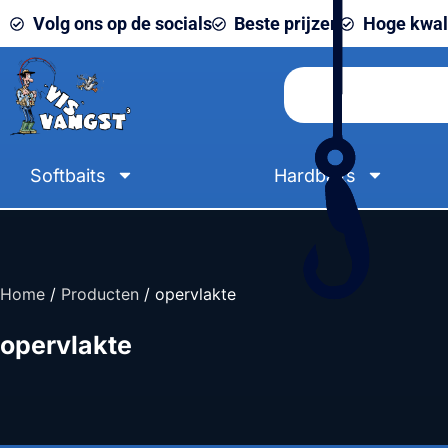
Volg ons op de socials
Beste prijzen
Hoge kwali
Softbaits
Hardbaits
Home
/
Producten
/ opervlakte
opervlakte