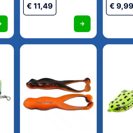
€
11,49
€
9,9