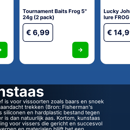
Tournament Baits Frog 5"
Lucky Joh
24g (2 pack)
lure FROG
€
6,99
€
14,
nstaas
f is voor vissoorten zoals baars en snoek
n aandacht trekken (Bron: Fisherman's
s siliconen en hardplastic bestand tegen
is dan natuurlijk aas. Kortom, kunstaas
ing voor vissers die gericht en succesvol
erpen en materialen blijft het een