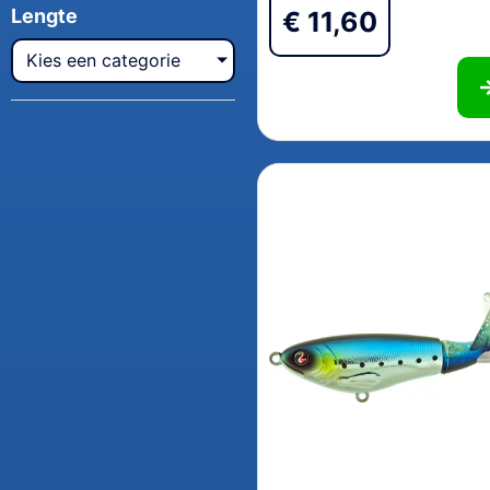
Lengte
€
11,60
Kies een categorie