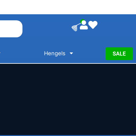
0
Hengels
SALE