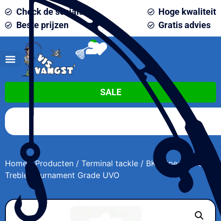
Check de socials
Hoge kwaliteit
Beste prijzen
Gratis advies
0
SALE
Home
/
Producten
/
Terminal tackle
/ BKK Spear 21 SS
Treble Tournament Grade UVO