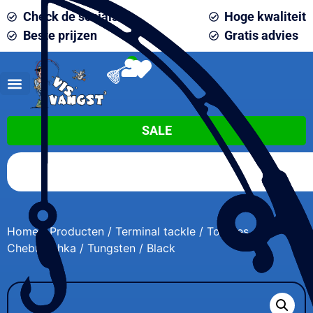
Check de socials
Hoge kwaliteit
Beste prijzen
Gratis advies
0
SALE
Home
/
Producten
/
Terminal tackle
/ Toppies
Cheburashka / Tungsten / Black