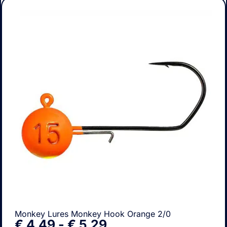
Monkey Lures Monkey Hook Orange 2/0
€
4,49
-
€
5,29