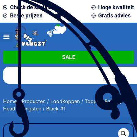
Check de socials
Hoge kwaliteit
Beste prijzen
Gratis advies
0
SALE
Home
/
Producten
/
Loodkoppen
/ Toppies Ball Jig
Head / Tungsten / Black #1