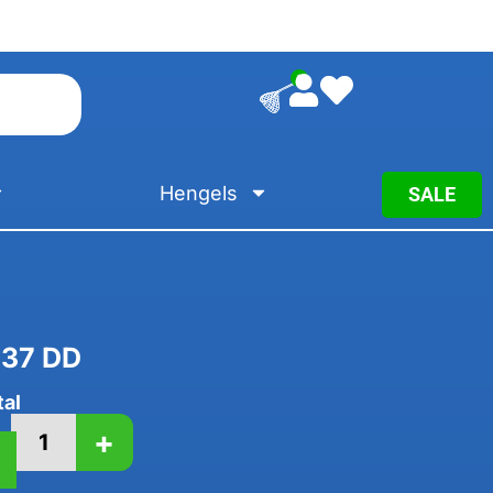
0
Hengels
SALE
 37 DD
tal
+