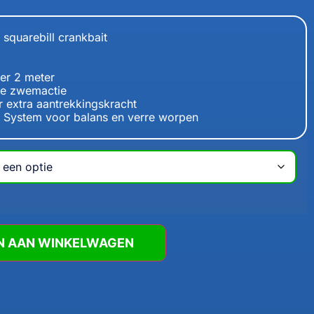
squarebill crankbait
er 2 meter
nde zwemactie
 extra aantrekkingskracht
 System voor balans en verre worpen
N AAN WINKELWAGEN