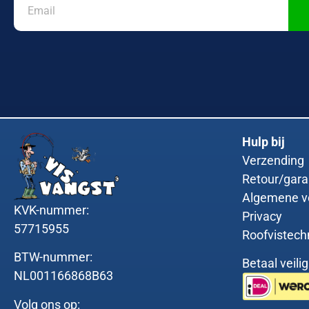
Hulp bij
Verzending
Retour/gara
Algemene v
KVK-nummer:
Privacy
57715955
Roofvistech
BTW-nummer:
Betaal veili
NL001166868B63
Volg ons op: