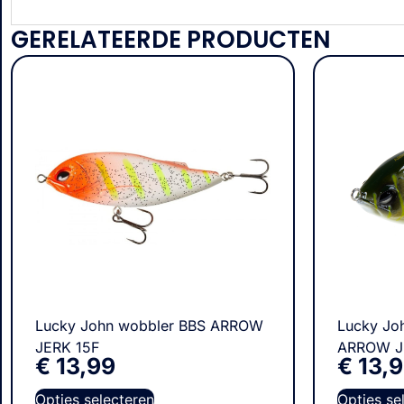
GERELATEERDE PRODUCTEN
Lucky John wobbler BBS ARROW
Lucky Joh
JERK 15F
ARROW J
€
13,99
€
13,
Opties selecteren
Opties se