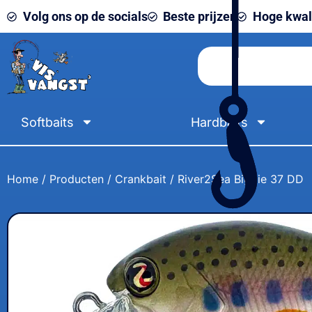
Volg ons op de socials
Beste prijzen
Hoge kwali
Softbaits
Hardbaits
Home
/
Producten
/
Crankbait
/ River2Sea Biggie 37 DD