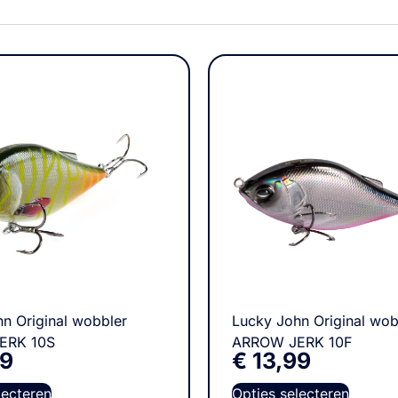
n Original wobbler
Lucky John Original wob
ERK 10S
ARROW JERK 10F
99
€
13,99
lecteren
Opties selecteren