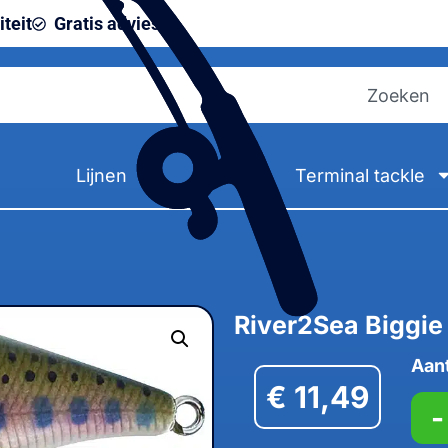
teit
Gratis advies
Lijnen
Terminal tackle
River2Sea Biggie
Aan
€
11,49
-