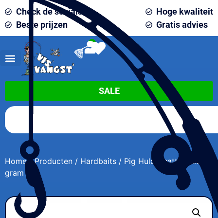
Check de socials
Hoge kwaliteit
Beste prijzen
Gratis advies
0
SALE
Home
/
Producten
/
Hardbaits
/ Pig Hula Chatterbait 16
gram