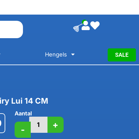
0
Hengels
SALE
ry Lui 14 CM
Aantal
9
+
-