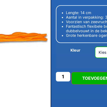
Lengte: 14 cm
Aantal in verpakking: 
Voorzien van zeevruc
Fantastisch flexibele
dubbelvouwt in de bek
Grote herkenbare ogen
Kleur
TOEVOEGE