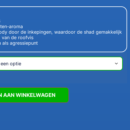
3
hten-aroma
 body door de inkepingen, waardoor de shad gemakkelijk
 van de roofvis
 als agressiepunt
N AAN WINKELWAGEN