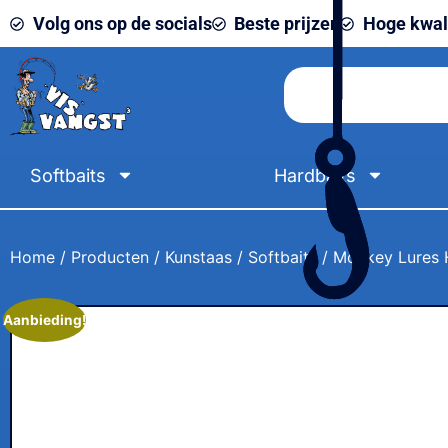
Volg ons op de socials
Beste prijzen
Hoge kwali
Softbaits
Hardbaits
Home
/
Producten
/
Kunstaas
/
Softbaits
/ Monkey Lures 
Aanbieding!