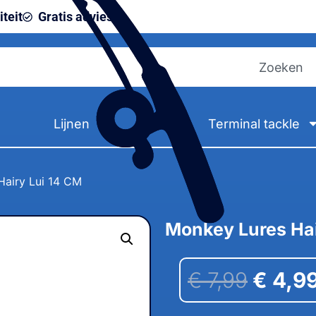
teit
Gratis advies
Lijnen
Terminal tackle
Hairy Lui 14 CM
Monkey Lures Hai
€
7,99
€
4,9