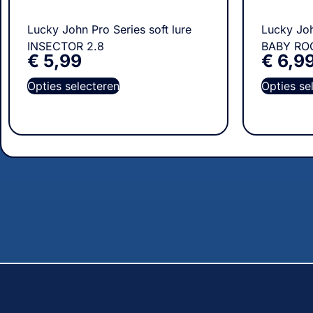
Lucky John Pro Series soft lure
Lucky Joh
INSECTOR 2.8
BABY ROC
€
5,99
€
6,9
Opties selecteren
Opties se