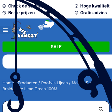
Check de socials
Hoge kwaliteit
Beste prijzen
Gratis advies
0
SALE
Home
/
Producten
/
Roofvis Lijnen
/ Momoi Ryujin 8
Braided Pe Lime Green 100M