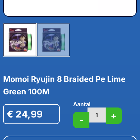
Momoi Ryujin 8 Braided Pe Lime
Green 100M
Aantal
€
24,99
+
-