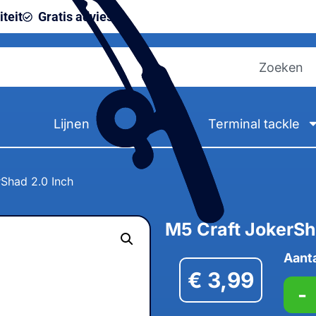
teit
Gratis advies
Lijnen
Terminal tackle
Shad 2.0 Inch
M5 Craft JokerSh
Aant
€
3,99
-