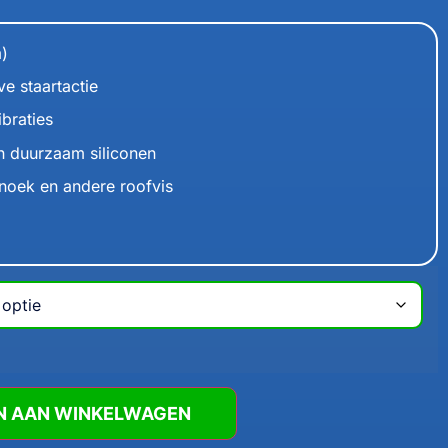
m)
ve staartactie
ibraties
n duurzaam siliconen
snoek en andere roofvis
N AAN WINKELWAGEN