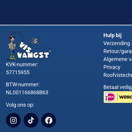
Hulp bij
Verzending
Retour/gara
Algemene v
KVK-nummer:
Privacy
57715955
Roofvistech
BTW-nummer:
Betaal veili
NL001166868B63
Volg ons op: