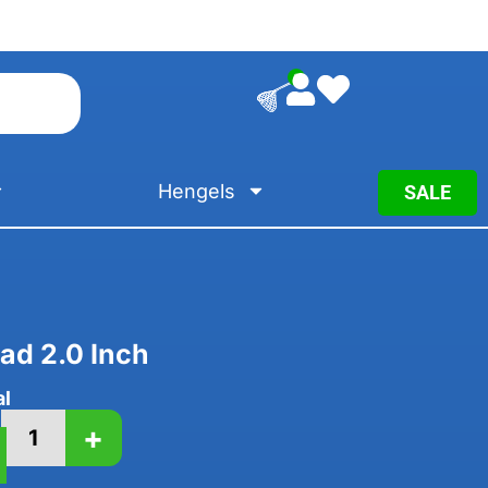
0
Hengels
SALE
ad 2.0 Inch
al
+