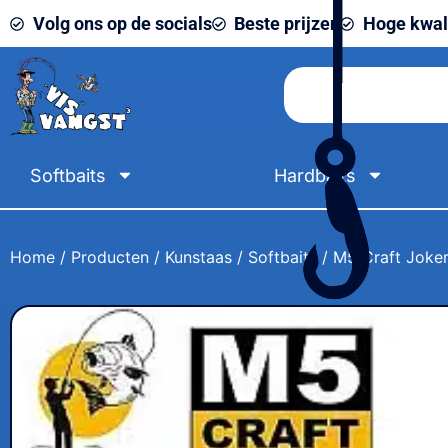
Volg ons op de socials
Beste prijzen
Hoge kwali
Softbaits
Hardbaits
Home
/
Producten
/
Kunstaas
/
Softbaits
/ M5 Craft Joker