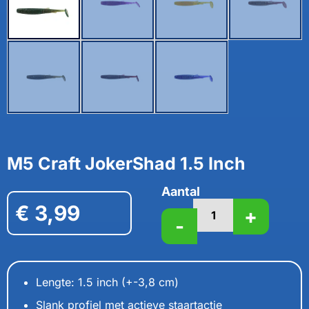
M5 Craft JokerShad 1.5 Inch
Aantal
€
3,99
+
-
Lengte: 1.5 inch (+-3,8 cm)
Slank profiel met actieve staartactie