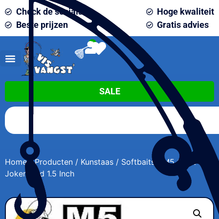
Check de socials
Hoge kwaliteit
Beste prijzen
Gratis advies
0
SALE
Home
/
Producten
/
Kunstaas
/
Softbaits
/ M5 Craft
JokerShad 1.5 Inch