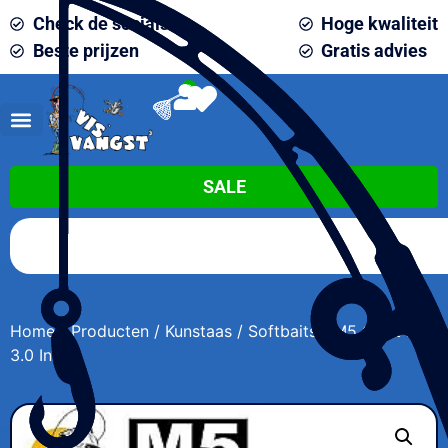
Check de socials
Hoge kwaliteit
Beste prijzen
Gratis advies
0
SALE
Home
/
Producten
/
Kunstaas
/
Softbaits
/ M5 Craft Fury
3.0 Inch