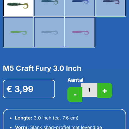
M5 Craft Fury 3.0 Inch
Aantal
€
3,99
+
-
Lengte:
3.0 inch (ca. 7,6 cm)
Vorm:
Slank shad-profiel met levendige